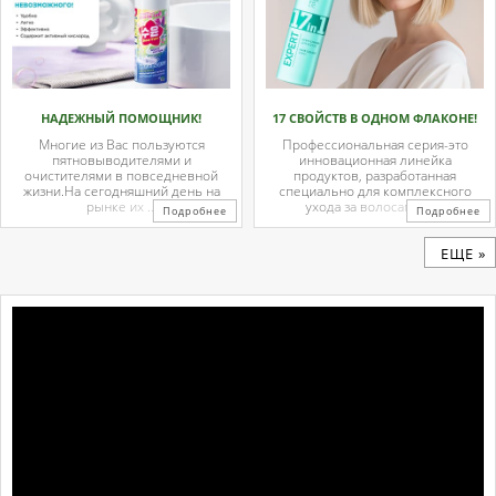
НАДЕЖНЫЙ ПОМОЩНИК!
17 СВОЙСТВ В ОДНОМ ФЛАКОНЕ!
Многие из Вас пользуются
Профессиональная серия-это
пятновыводителями и
инновационная линейка
очистителями в повседневной
продуктов, разработанная
жизни.На сегодняшний день на
специально для комплексного
рынке их ...
ухода за волосами и ...
Подробнее
Подробнее
ЕЩЕ »