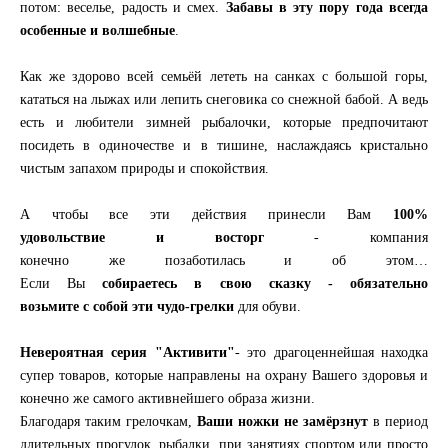
потом: веселье, радость и смех.
Забавы в эту пору года всегда
особенные и волшебные
.
Как же здорово всей семьёй лететь на санках с большой горы,
кататься на лыжах или лепить снеговика со снежной бабой. А ведь
есть и любители зимней рыбалочки, которые предпочитают
посидеть в одиночестве и в тишине, наслаждаясь кристально
чистым запахом природы и спокойствия.
А чтобы все эти действия принесли Вам
100%
удовольствие и восторг
- компания
конечно же позаботилась и об этом…
Если Вы
собираетесь в свою сказку - обязательно
возьмите с собой эти чудо-грелки
для обуви.
Невероятная серия "Активити"
- это драгоценнейшая находка
супер товаров, которые направлены на охрану Вашего здоровья и
конечно же самого активнейшего образа жизни.
Благодаря таким грелочкам,
Ваши ножки не замёрзнут
в период
длительных прогулок, рыбалки, при занятиях спортом или просто