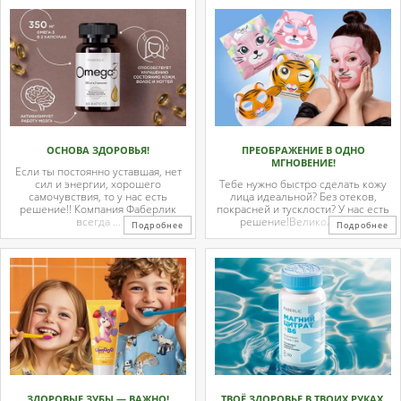
ОСНОВА ЗДОРОВЬЯ!
ПРЕОБРАЖЕНИЕ В ОДНО
МГНОВЕНИЕ!
Если ты постоянно уставшая, нет
сил и энергии, хорошего
Тебе нужно быстро сделать кожу
самочувствия, то у нас есть
лица идеальной? Без отеков,
решение!! Компания Фаберлик
покрасней и тусклости? У нас есть
всегда ...
решение!Великолепные
Подробнее
Подробнее
тканевые ...
ЗДОРОВЫЕ ЗУБЫ — ВАЖНО!
ТВОЁ ЗДОРОВЬЕ В ТВОИХ РУКАХ.