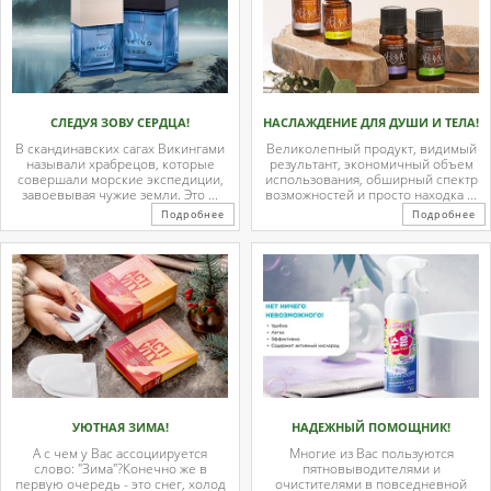
СЛЕДУЯ ЗОВУ СЕРДЦА!
НАСЛАЖДЕНИЕ ДЛЯ ДУШИ И ТЕЛА!
В скандинавских сагах Викингами
Великолепный продукт, видимый
называли храбрецов, которые
результант, экономичный объем
совершали морские экспедиции,
использования, обширный спектр
завоевывая чужие земли. Это ...
возможностей и просто находка ...
Подробнее
Подробнее
УЮТНАЯ ЗИМА!
НАДЕЖНЫЙ ПОМОЩНИК!
А с чем у Вас ассоциируется
Многие из Вас пользуются
слово: "Зима"?Конечно же в
пятновыводителями и
первую очередь - это снег, холод
очистителями в повседневной