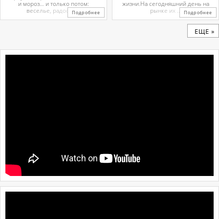
и мороз… и только потом:
жизни.На сегодняшний день на
веселье, радость ...
рынке их ...
Подробнее
Подробнее
ЕЩЕ »